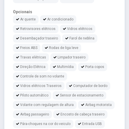
Opcionais
Ar quente
Ar condicionado
Retrovisores elétricos
Vidros elétricos
Desembaçador traseiro
Farol de neblina
Freios ABS
Rodas de liga leve
Travas elétricas
Limpador traseiro
Direção Elétrica
Multimídia
Porta copos
Controle de som no volante
Vidros elétricos Traseiros
Computador de bordo
Piloto automático
Sensor de estacionamento
Volante com regulagem de altura
Airbag motorista
Airbag passageiro
Encosto de cabeça traseiro
Pára-choques na cor do veiculo
Entrada USB