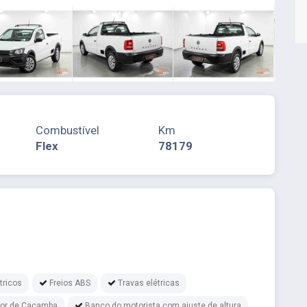
Combustível
Km
Flex
78179
tricos
Freios ABS
Travas elétricas
tor de Caçamba
Banco do motorista com ajuste de altura