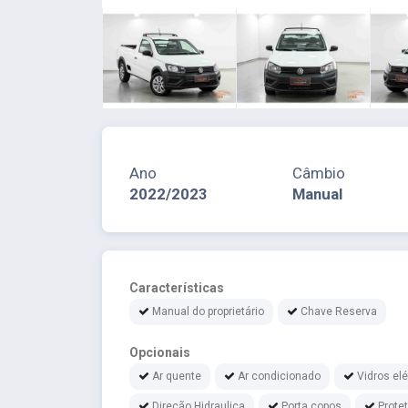
Ano
Câmbio
2022/2023
Manual
Características
Manual do proprietário
Chave Reserva
Opcionais
Ar quente
Ar condicionado
Vidros elé
Direção Hidraulica
Porta copos
Prote