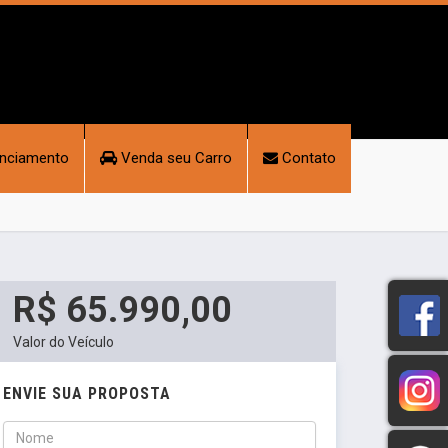
opping Portal - Santo Andre - Belo Horizonte - MG
nciamento
Venda seu Carro
Contato
676
- (31) 97224-6676
- (31) 99169-5513
R$ 65.990,00
Valor do Veículo
ENVIE SUA PROPOSTA