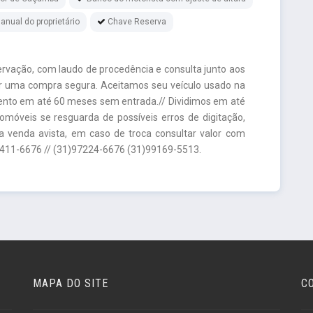
anual do proprietário
Chave Reserva
rvação, com laudo de procedência e consulta junto aos
r uma compra segura. Aceitamos seu veículo usado na
amento em até 60 meses sem entrada.// Dividimos em até
tomóveis se resguarda de possíveis erros de digitação,
a venda avista, em caso de troca consultar valor com
3411-6676 // (31)97224-6676 (31)99169-5513.
MAPA DO SITE
C